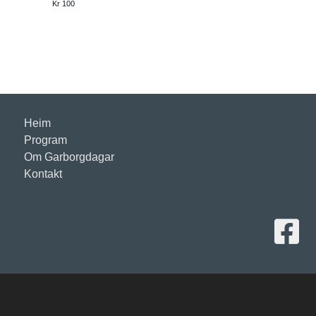
Kr 100
j
o
n
Heim
Program
Om Garborgdagar
Kontakt
Lenke ti