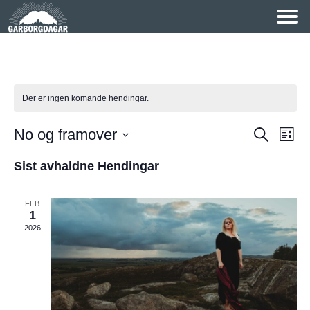
Der er ingen komande hendingar.
No og framover
H
H
S
L
ø
V
i
e
k
e
Sist avhaldne Hendingar
s
e
n
t
l
n
e
d
d
FEB
1
a
d
i
2026
t
n
i
o
g
.
n
v