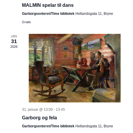
i
MALMIN spelar til dans
o
Garborgsenteret/Time bibliotek
Hetlandsgata 11, Bryne
n
n
Gratis
g
JAN
s
31
2026
n
a
v
i
g
31. januar @ 13:00
-
13:45
a
Garborg og fela
Garborgsenteret/Time bibliotek
Hetlandsgata 11, Bryne
s