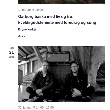
g
i
a
s
1. februar @ 19:00
Garborg baska med liv og tru:
i
r
kveldsgudsteneste med foredrag og song
n
Bryne kyrkje
s
g
Gratis
ø
s
JAN
n
k
31
2026
a
o
v
g
i
v
g
a
i
s
s
j
31. januar @ 14:00
-
16:00