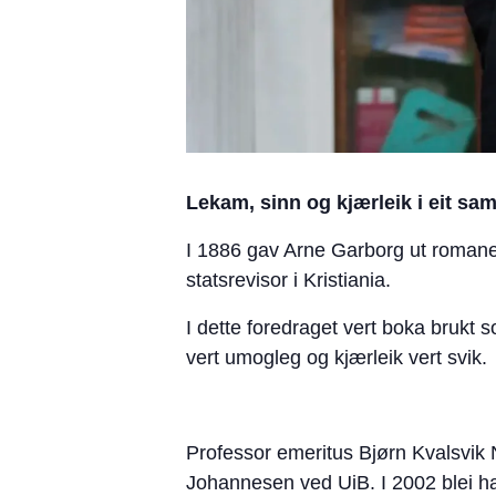
Lekam, sinn og kjærleik i eit sa
I 1886 gav Arne Garborg ut romanen
statsrevisor i Kristiania.
I dette foredraget vert boka brukt s
vert umogleg og kjærleik vert svik.
Professor emeritus Bjørn Kvalsvik N
Johannesen ved UiB. I 2002 blei ha