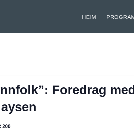
HEIM
PROGRA
nnfolk”: Foredrag med
laysen
 200