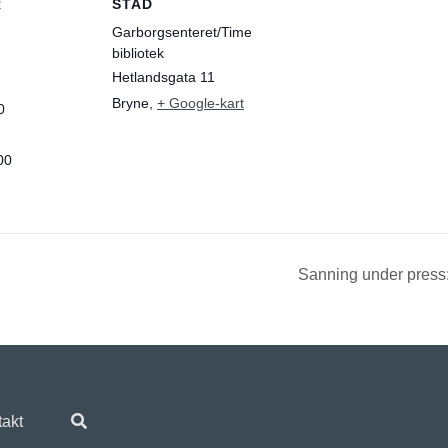
R
STAD
Garborgsenteret/Time
bibliotek
Hetlandsgata 11
Bryne
,
+ Google-kart
0
00
Sanning under press
akt