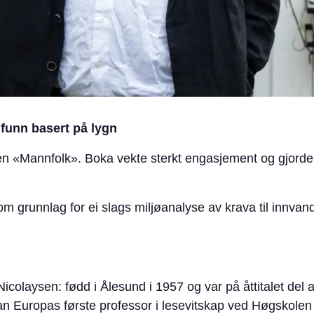
mfunn basert på lygn
 «Mannfolk». Boka vekte sterkt engasjement og gjorde a
om grunnlag for ei slags miljøanalyse av krava til innvand
icolaysen: fødd i Ålesund i 1957 og var på åttitalet del 
n Europas første professor i lesevitskap ved Høgskolen 