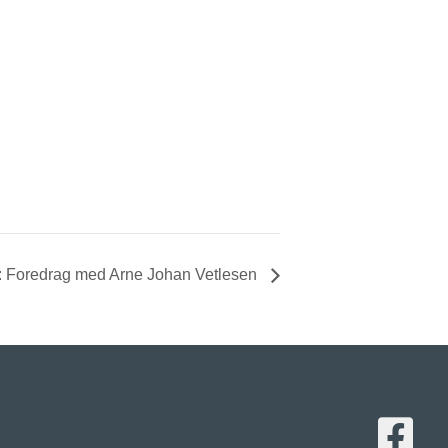
: Foredrag med Arne Johan Vetlesen
Lenke til