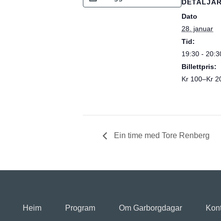
DETALJA
Dato
28. januar
Tid:
19:30 - 20:3
Billettpris:
Kr 100–Kr 2
Ein time med Tore Renberg
Heim
Program
Om Garborgdagar
Kont