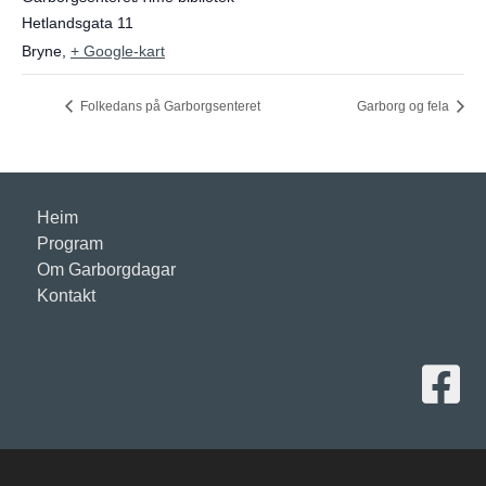
Hetlandsgata 11
Bryne
,
+ Google-kart
Folkedans på Garborgsenteret
Garborg og fela
Heim
Program
Om Garborgdagar
Kontakt
Lenke ti