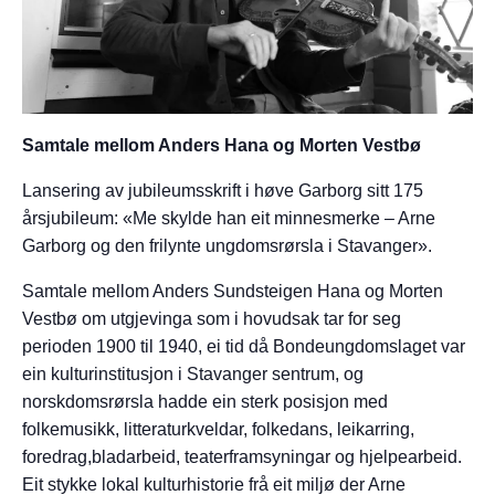
Samtale mellom Anders Hana og Morten Vestbø
Lansering av jubileumsskrift i høve Garborg sitt 175
årsjubileum: «Me skylde han eit minnesmerke – Arne
Garborg og den frilynte ungdomsrørsla i Stavanger».
Samtale mellom Anders Sundsteigen Hana og Morten
Vestbø om utgjevinga som i hovudsak
tar for seg
perioden 1900 til 1940, ei tid då Bondeungdomslaget var
ein kulturinstitusjon i Stavanger sentrum, og
norskdomsrørsla hadde ein sterk posisjon med
folkemusikk, litteraturkveldar, folkedans, leikarring,
foredrag,
bladarbeid,
teaterframsyningar og hjelpearbeid.
Eit stykke lokal kulturhistorie frå eit miljø der Arne