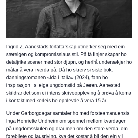
Ingrid Z. Aanestads forfattarskap utmerker seg med ein
særeigen og kompromisslaus stil. På få linjer skapar ho
detaljrike scener med stor djupn, og herfrå undersøkjer ho
måtar å vera i verda på. Då ho skreiv si siste bok,
danningsromanen «Ida i Italia» (2024), fann ho
inspirasjon i si eiga ungdomstid på Jæren. Aanestad
skildrar det som ei intens skriveoppleving å prøva å koma
i kontakt med korleis ho opplevde å vera 15 år.
Under Garborgdagar samtaler ho med førsteamanuensis
Inga Henriette Undheim om spennet mellom kvardagen
på ungdomsskulen og draumen om den store verda, om
førebilete og lausriving, kva det kostar å bli den ein vil