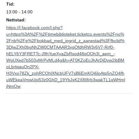
Tid:
13:00 - 14:00
Nettstad:
https://l.facebook.com/l.php?
u=https%3A%2F%2Ftimebiblioteket.ticketco.events%2Fno%
2Fnb%2Fe%2Fbokbad_med_ingrid_z_aanestad%3Ffbclid%
3DIwZXh0bgNhZW0CMTAAAR3xgOfdhRW3r6V7-Rrf0-
hELY6Y3FRETTc-J9hYueXyaZbRsod48qOOh3I_aem_-
WgUXed7b503xMrPvMLd4g&h=AT0KZoEcJhArDjDvw2jbBM
oLbrtqauOn2PX-
H3Vxo78Zk_zohRCOhlXNcbUFV7sB6EmKQj6loAtp5nZQ4fh
uWEkeaVmwUpi53z0GhD_19YbJxK2X8I8rb3wakTL1qWHml
jNmQw