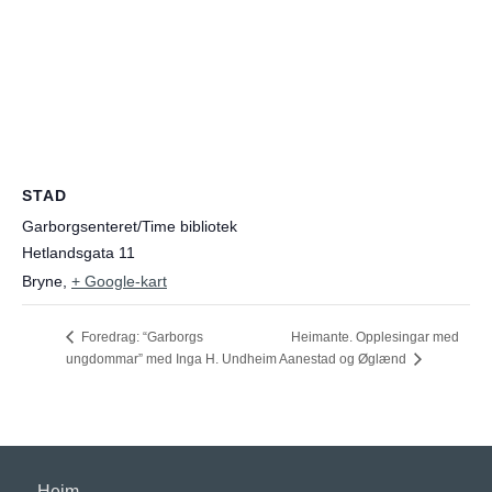
STAD
Garborgsenteret/Time bibliotek
Hetlandsgata 11
Bryne
,
+ Google-kart
Heimante. Opplesingar med
Foredrag: “Garborgs
ungdommar” med Inga H. Undheim
Aanestad og Øglænd
Heim