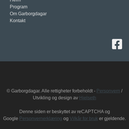
Program
Om Garborgdagar
Kontakt
Lenke ti
© Garborgdagar. Alle rettigheter forbeholdt -
Personvern
/
Utvikling og design av
Hjelseth
Denne siden er beskyttet av reCAPTCHA og
Google
Personvernerklæring
og
Vilkår for bruk
er gjeldende.